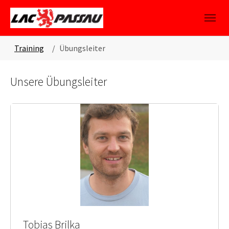
Skip to main content
Skip to page footer
You are here:
Training
Übungsleiter
Unsere Übungsleiter
Tobias Brilka