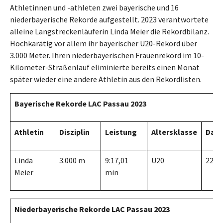
Athletinnen und -athleten zwei bayerische und 16
niederbayerische Rekorde aufgestellt. 2023 verantwortete
alleine Langstreckenläuferin Linda Meier die Rekordbilanz.
Hochkarätig vor allem ihr bayerischer U20-Rekord über
3.000 Meter. Ihren niederbayerischen Frauenrekord im 10-
Kilometer-Straßenlauf eliminierte bereits einen Monat
später wieder eine andere Athletin aus den Rekordlisten.
Bayerische Rekorde LAC Passau 2023
Athletin
Disziplin
Leistung
Altersklasse
Dat
Linda
3.000 m
9:17,01
U20
22.07
Meier
min
Niederbayerische Rekorde LAC Passau 2023