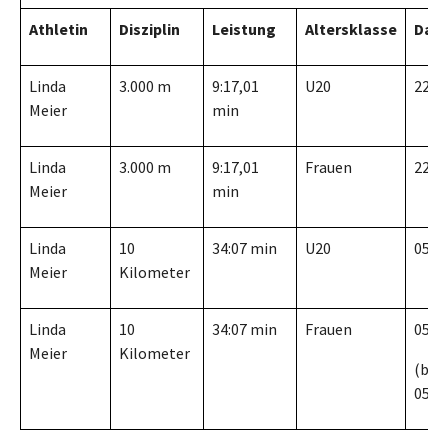
Athletin
Disziplin
Leistung
Altersklasse
Dat
Linda
3.000 m
9:17,01
U20
22.07
Meier
min
Linda
3.000 m
9:17,01
Frauen
22.07
Meier
min
Linda
10
34:07 min
U20
05.02
Meier
Kilometer
Linda
10
34:07 min
Frauen
05.02
Meier
Kilometer
(bis
05.03