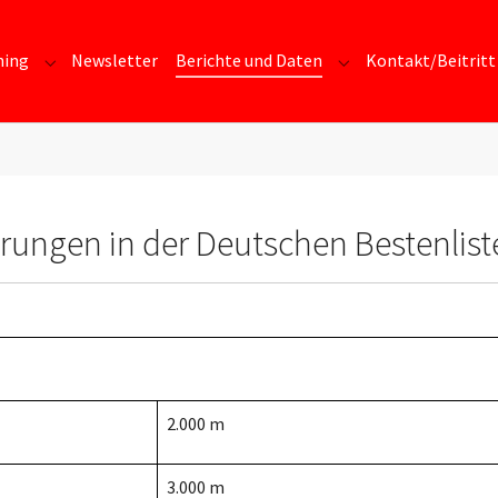
ning
Newsletter
Berichte und Daten
Kontakt/Beitritt
Submenu for "Training"
Submenu for "Berich
erungen in der Deutschen Bestenlist
2.000 m
3.000 m