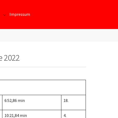
Impressum
te und Daten"
Submenu for "Kontakt/Beitritt"
e 2022
6:52,86 min
18.
10:21,84 min
4.