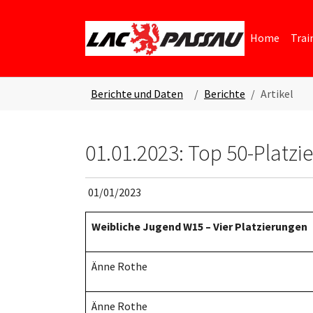
Skip to main content
Skip to page footer
Home
Trai
You are here:
Berichte und Daten
Berichte
Artikel
01.01.2023: Top 50-Platzi
01/01/2023
Weibliche Jugend W15 – Vier Platzierungen
Änne Rothe
Änne Rothe