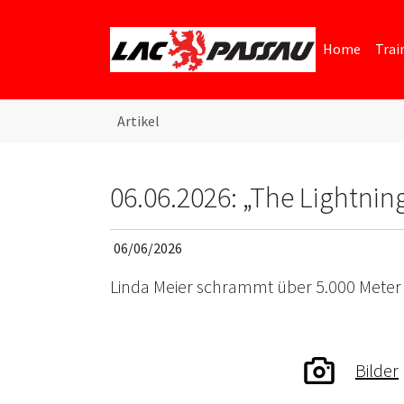
Skip to main content
Skip to page footer
Home
Trai
You are here:
Artikel
06.06.2026: „The Lightning
06/06/2026
Linda Meier schrammt über 5.000 Meter
Bilder