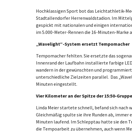
Hochklassigen Sport bot das Leichtathletik-Mee
Stadtallendorfer Herrenwaldstadion. Im Mittelp
gespickt mit nationalen und einigen internatio
im 5.000-Meter-Rennen die 16-Minuten-Marke an.
„Wavelight“-System ersetzt Tempomacher
Tempomacher fehlten. Sie ersetzte das sogena
Innenrand der Laufbahn installierte farbige LE
wandern in der gewünschten und programmierte
unterschiedliche Zielzeiten parallel. Das „Wavel
Minuten eingestellt.
Vier Kilometer an der Spitze der 15:50-Grupp
Linda Meier startete schnell, befand sich nach 
Gleichmäßig spulte sie ihre Runden ab, immer e
Minuten laufend. Im Schlepptau hatte sie den Tr
die Tempoarbeit zu übernehmen, auch wenn Meier