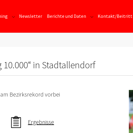
ning
Newsletter
Berichte und Daten
Kontakt/Beitritt
Submenu for "Training"
Submenu for "Berich
 10.000“ in Stadtallendorf
 am Bezirksrekord vorbei
Ergebnisse