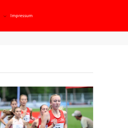
Impressum
te und Daten"
Submenu for "Kontakt/Beitritt"