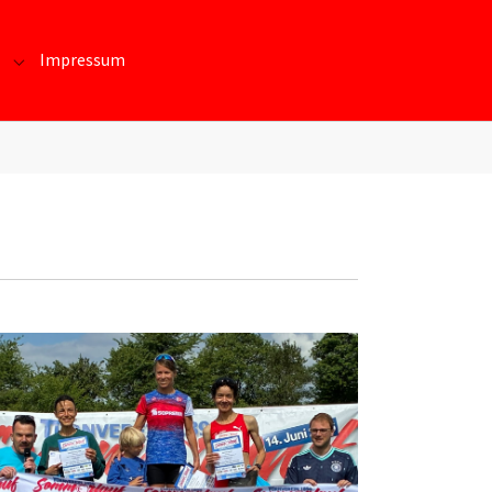
Impressum
te und Daten"
Submenu for "Kontakt/Beitritt"