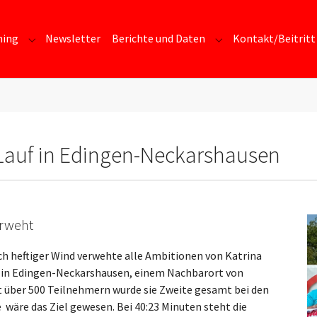
ning
Newsletter
Berichte und Daten
Kontakt/Beitritt
Submenu for "Training"
Submenu for "Berich
-Lauf in Edingen-Neckarshausen
erweht
ch heftiger Wind verwehte alle Ambitionen von Katrina
f in Edingen-Neckarshausen, einem Nachbarort von
t über 500 Teilnehmern wurde sie Zweite gesamt bei den
 wäre das Ziel gewesen. Bei 40:23 Minuten steht die