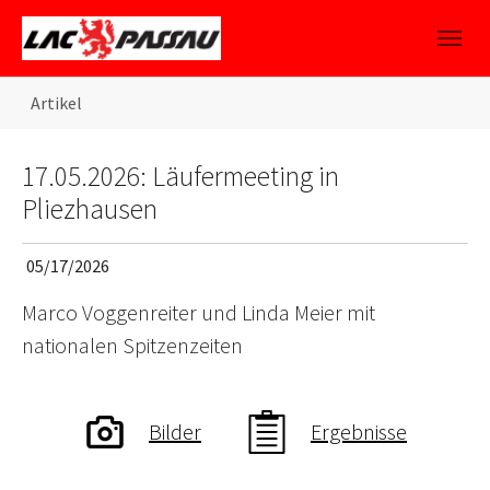
Skip to main content
Skip to page footer
You are here:
Artikel
17.05.2026: Läufermeeting in
Pliezhausen
05/17/2026
Marco Voggenreiter und Linda Meier mit
nationalen Spitzenzeiten
Bilder
Ergebnisse