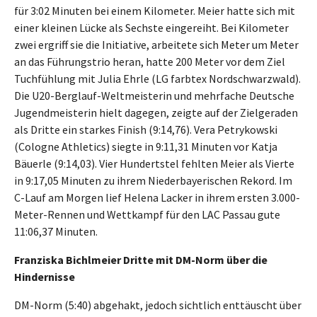
für 3:02 Minuten bei einem Kilometer. Meier hatte sich mit
einer kleinen Lücke als Sechste eingereiht. Bei Kilometer
zwei ergriff sie die Initiative, arbeitete sich Meter um Meter
an das Führungstrio heran, hatte 200 Meter vor dem Ziel
Tuchfühlung mit Julia Ehrle (LG farbtex Nordschwarzwald).
Die U20-Berglauf-Weltmeisterin und mehrfache Deutsche
Jugendmeisterin hielt dagegen, zeigte auf der Zielgeraden
als Dritte ein starkes Finish (9:14,76). Vera Petrykowski
(Cologne Athletics) siegte in 9:11,31 Minuten vor Katja
Bäuerle (9:14,03). Vier Hundertstel fehlten Meier als Vierte
in 9:17,05 Minuten zu ihrem Niederbayerischen Rekord. Im
C-Lauf am Morgen lief Helena Lacker in ihrem ersten 3.000-
Meter-Rennen und Wettkampf für den LAC Passau gute
11:06,37 Minuten.
Franziska Bichlmeier Dritte mit DM-Norm über die
Hindernisse
DM-Norm (5:40) abgehakt, jedoch sichtlich enttäuscht über