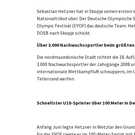
Sebastian Hetzner hat in Skopje seinen ersten in
Nationaltrikot über.
Der Deutsche Olympische 
Olympic Festival (EYOF) das deutsche Team. Het
DOSB nach Skopje schickt.
Über 3.000 Nachwuchssportler beim größten
Die nordmazedonische Stadt richtet die 18. Aufla
3.000 Nachwuchssportler der Jahrgänge 2008 un
internationale Wettkampfluft schnuppern, im U
Tellerrand werfen.
Schnellster U18-Sprinter über 100 Meter in D
Anfang Juni legte Hetzner in Wetzlar den Grun
für das EYOF siegte er im 100-Meter-Sprint mit