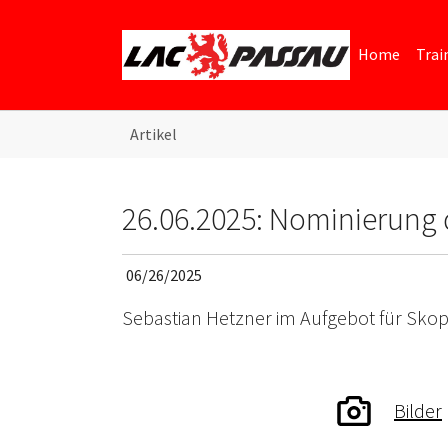
Skip to main content
Skip to page footer
Home
Trai
You are here:
Artikel
26.06.2025: Nominierung 
06/26/2025
Sebastian Hetzner im Aufgebot für Skop
Bilder