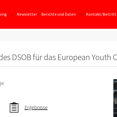
ning
Newsletter
Berichte und Daten
Kontakt/Beitritt
Submenu for "Training"
Submenu for "Berich
des DSOB für das European Youth O
je
Ergebnisse