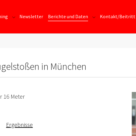
ning
Newsletter
Berichte und Daten
Kontakt/Beitritt
Submenu for "Training"
Submenu for "Berich
ugelstoßen in München
r 16 Meter
Ergebnisse