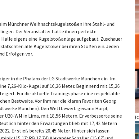
eim Münchner Weihnachtskugelstoßen ihre Stahl- und
liegen. Der Veranstalter hatte ihnen perfekte
 Halle eigens eine Kugelstoßanlage aufgebaut. Zuschauer
klatschten alle Kugelstoßer bei ihren Stößen ein. Jeden
nd Erfolgen vor.
iger in die Phalanx der LG Stadtwerke München ein. Im
ne 7,26-Kilo-Kugel auf 16,26 Meter. Beginnend mit 15,26
teigert. Für die aktuelle Trainingsphase eine respektable
chen Bestweite. Vor ihm nur die klaren Favoriten Georg
adtwerke München). Den Wettbewerb gewann Harpf,
r U20-WM in Lima, mit 18,56 Metern. Er verbesserte seine
(
Deutlich hinter den Erwartungen blieb mit 17,42 Metern
2. Er stieß bereits 20,45 Meter. Hinter sich lassen
inik (15,17; PB 17,74) Alexander Schaller (15,07) und