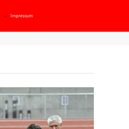
Impressum
te und Daten"
Submenu for "Kontakt/Beitritt"