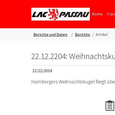
Skip to main content
Skip to page footer
Home
Trai
You are here:
Berichte und Daten
Berichte
Artikel
22.12.2204: Weihnachtsk
12/22/2024
Hambergers Weihnachtskugel fliegt übe