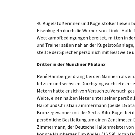
40 Kugelstoßerinnen und Kugelstoßer ließen b
Eisenkugeln durch die Werner-von-Linde-Halle f
Wettkampfbedingungen bereitet, mitten in der
und Trainer saßen nah an der Kugelstoßanlage, 
stellte der Sprecher persönlich mit Bestweite u
Dritter in der Münchner Phalanx
René Hamberger drang bei den Männern als einz
letzten und sechsten Durchgang wuchtete er sei
Metern hatte er sich von Versuch zu Versuch ges
Weite, einen halben Meter unter seiner persönli
Harpf und Christian Zimmermann (beide LG St
Bronzegewinner mit der Sechs-Kilo-Kugel bei de
persönliche Bestleitung um einen Zentimeter. 
Zimmermann, der Deutsche Hallenmeister von 202
konnte Hamberger Tim Weller (15,59), Idzan Dom