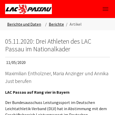
Skip to main content
Skip to page footer
You are here:
Berichte und Daten
Berichte
Artikel
05.11.2020: Drei Athleten des LAC
Passau im Nationalkader
11/05/2020
Maximilian Entholzner, Maria Anzinger und Annika
Just berufen
LAC Passau auf Rang vier in Bayern
Der Bundesausschuss Leistungssport im Deutschen
Leichtathletik-Verband (DLV) hat in Abstimmung mit dem
Geschäftsbereich Leistungssport im Deutschen