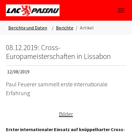
Skip to main content
Skip to page footer
You are here:
Berichte und Daten
Berichte
Artikel
08.12.2019: Cross-
Europameisterschaften in Lissabon
12/08/2019
Paul Feuerer sammelt erste internationale
Erfahrung
Bilder
Erster internationaler Einsatz auf knüppelharter Cross-