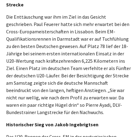
Strecke
Die Enttäuschung war ihm im Ziel in das Gesicht
geschrieben. Paul Feuerer hatte sich mehr erwartet bei den
Cross-Europameisterschaften in Lissabon. Beim EM-
Qualifikationsrennen in Darmstadt war er auf Tuchfühlung
zu den besten Deutschen gewesen. Auf Platz 78 lief der 18-
Jährige bei seinem ersten internationalen Einsatz in der
U20-Wertung nach kräftezehrenden 6,225 Kilometern ins
Ziel. Einen Platz im deutschen Team verfehlte er als Fünfter
der deutschen U20-Läufer. Bei der Besichtigung der Strecke
am Samstag zeigte sich die deutsche Mannschaft
beeindruckt von den langen, heftigen Anstiegen. „Sie war
nicht nur wellig, wie nach dem Profil zu erwarten war. Da
waren ein paar richtige Hügel drin“ so Pierre Ayadi, DLV-
Bundestrainer Langstrecke für den Nachwuchs.
Historischer Sieg von Jakob Ingebrigtsen
Das U20-Rennen der Cross-EM in der portugiesischen