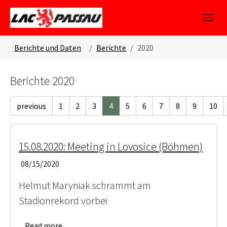
Skip to main content
Skip to page footer
You are here:
Berichte und Daten
Berichte
2020
Berichte 2020
previous
1
2
3
4
5
6
7
8
9
10
15.08.2020: Meeting in Lovosice (Böhmen)
08/15/2020
Helmut Maryniak schrammt am
Stadionrekord vorbei
Read more